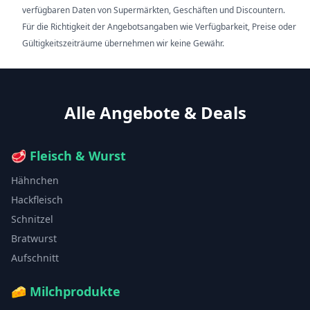
verfügbaren Daten von Supermärkten, Geschäften und Discountern.
Für die Richtigkeit der Angebotsangaben wie Verfügbarkeit, Preise oder
Gültigkeitszeiträume übernehmen wir keine Gewähr.
Alle Angebote & Deals
🥩
Fleisch & Wurst
Hähnchen
Hackfleisch
Schnitzel
Bratwurst
Aufschnitt
🧀
Milchprodukte