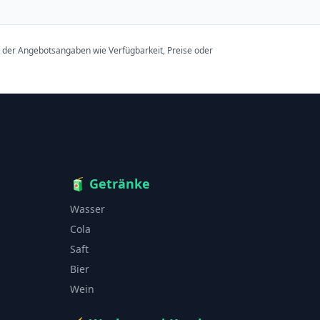
t der Angebotsangaben wie Verfügbarkeit, Preise oder
🧃
Getränke
Wasser
Cola
Saft
Bier
Wein