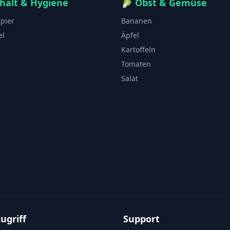
halt & Hygiene
🥬
Obst & Gemüse
apier
Bananen
el
Äpfel
Kartoffeln
Tomaten
Salat
ugriff
Support