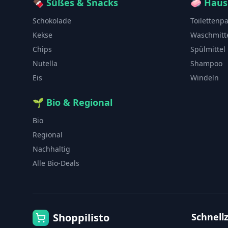
🍫
Süßes & Snacks
🧼
Haus
Schokolade
Toilettenp
Kekse
Waschmitt
Chips
Spülmittel
Nutella
Shampoo
Eis
Windeln
🌱
Bio & Regional
Bio
Regional
Nachhaltig
Alle Bio-Deals
Shoppilisto
Schnellz