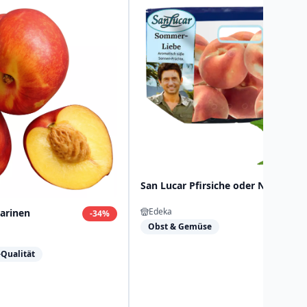
San Lucar Pfirsiche oder Nektarine
Edeka
tarinen
-
34
%
Obst & Gemüse
-Qualität