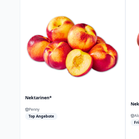
Nektarinen*
Nek
Penny
Al
Top Angebote
Fr