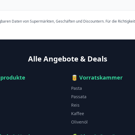
ügbaren Daten von Supermärkten, Geschäften und Discountern. Für die Richtigkei
Alle Angebote & Deals
hprodukte
🥫
Vorratskammer
Pasta
Passata
Reis
Kaffee
Olivenöl