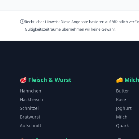
Rechtlicher Hinweis: Diese Angebote basieren auf öffentlich verf
Gültigkeitszeiträume übernehmen wir keine Gewähr.
🥩
Fleisch & Wurst
🧀
Milc
Hähnchen
Butter
Hackfleisch
Käse
Schnitzel
Joghurt
Bratwurst
Milch
Aufschnitt
Quark