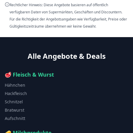
Rechtlicher Hinweis: Diese Angebote basieren auf öffentlich
verfügbaren Daten von Supermärkten, Geschäften und Discountern.
Für die Richtigkeit der Angebotsangaben wie Verfügbarkeit, Preise oder
Gültigkeitszeiträume übernehmen wir keine Gewähr.
Alle Angebote & Deals
🥩
Fleisch & Wurst
Hähnchen
Hackfleisch
Schnitzel
Bratwurst
Aufschnitt
🧀
Milchprodukte