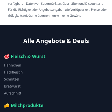
verfügbaren Daten von Supermärkten, Geschäften und Discountern.
Für die Richtigkeit der Angebotsangaben wie Verfügbarkeit, Preise oder
Gültigkeitszeiträume übernehmen wir keine Gewähr.
Alle Angebote & Deals
🥩
Fleisch & Wurst
Hähnchen
Hackfleisch
Schnitzel
Bratwurst
Aufschnitt
🧀
Milchprodukte