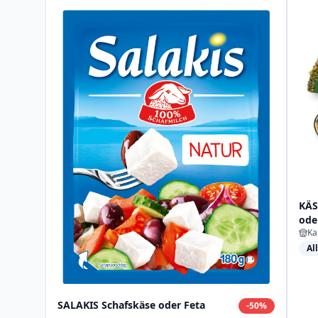
KÄS
ode
Ka
Al
SALAKIS Schafskäse oder Feta
-
50
%