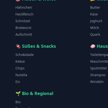
Hähnchen
Butter
Hackfleisch
Käse
Schnitzel
Joghurt
Bratwurst
Milch
Aufschnitt
Quark
🍫
Süßes & Snacks
🧼
Haus
Schokolade
Toilettenp
Kekse
Waschmitt
Chips
Spülmittel
Nutella
Shampoo
Eis
Windeln
🌱
Bio & Regional
Bio