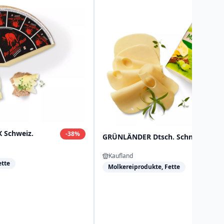
 Schweiz.
-
38
%
GRÜNLÄNDER Dtsch. Schnittkäse
Kaufland
ette
Molkereiprodukte, Fette