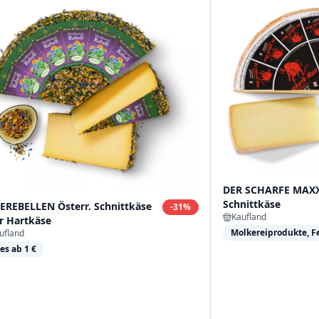
DER SCHARFE MAXX
Schnittkäse
EREBELLEN Österr. Schnittkäse
-
31
%
Kaufland
r Hartkäse
Molkereiprodukte, F
ufland
les ab 1 €