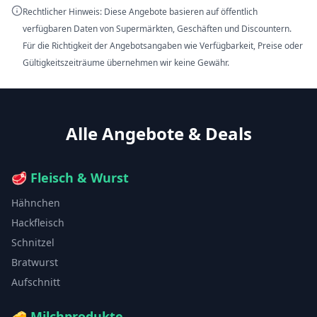
Rechtlicher Hinweis: Diese Angebote basieren auf öffentlich
verfügbaren Daten von Supermärkten, Geschäften und Discountern.
Für die Richtigkeit der Angebotsangaben wie Verfügbarkeit, Preise oder
Gültigkeitszeiträume übernehmen wir keine Gewähr.
Alle Angebote & Deals
🥩
Fleisch & Wurst
Hähnchen
Hackfleisch
Schnitzel
Bratwurst
Aufschnitt
🧀
Milchprodukte