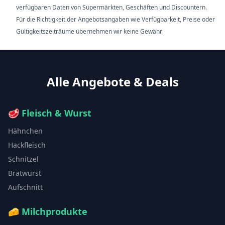
verfügbaren Daten von Supermärkten, Geschäften und Discountern.
Für die Richtigkeit der Angebotsangaben wie Verfügbarkeit, Preise oder
Gültigkeitszeiträume übernehmen wir keine Gewähr.
Alle Angebote & Deals
🥩
Fleisch & Wurst
Hähnchen
Hackfleisch
Schnitzel
Bratwurst
Aufschnitt
🧀
Milchprodukte