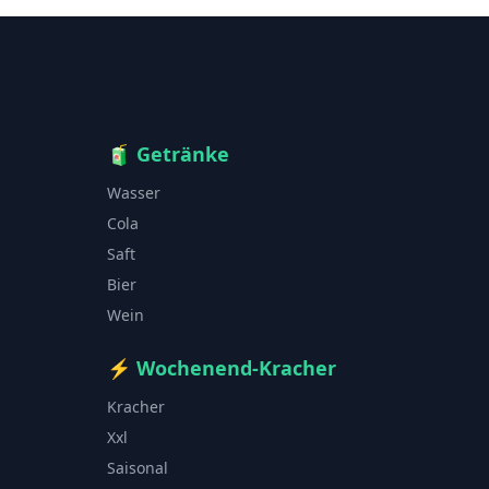
🧃
Getränke
Wasser
Cola
Saft
Bier
Wein
⚡
Wochenend-Kracher
Kracher
Xxl
Saisonal