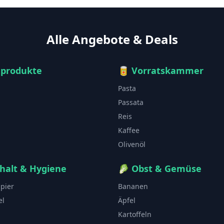
Alle Angebote & Deals
hprodukte
🥫
Vorratskammer
Pasta
Passata
Reis
Kaffee
Olivenöl
halt & Hygiene
🥬
Obst & Gemüse
apier
Bananen
el
Äpfel
Kartoffeln