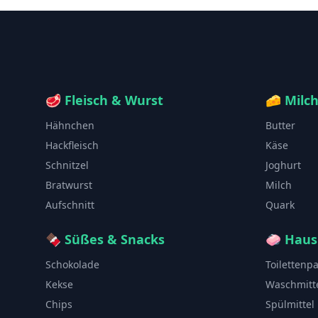
🥩
Fleisch & Wurst
🧀
Milc
Hähnchen
Butter
Hackfleisch
Käse
Schnitzel
Joghurt
Bratwurst
Milch
Aufschnitt
Quark
🍫
Süßes & Snacks
🧼
Haus
Schokolade
Toilettenp
Kekse
Waschmitt
Chips
Spülmittel