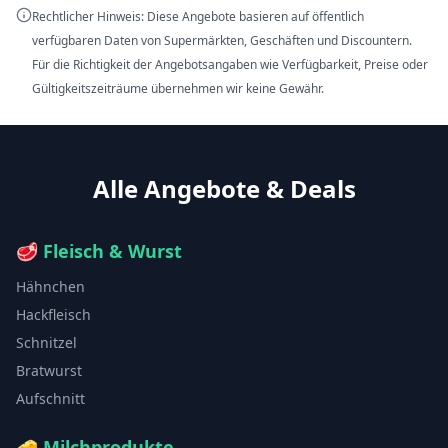
Rechtlicher Hinweis: Diese Angebote basieren auf öffentlich
verfügbaren Daten von Supermärkten, Geschäften und Discountern.
Für die Richtigkeit der Angebotsangaben wie Verfügbarkeit, Preise oder
Gültigkeitszeiträume übernehmen wir keine Gewähr.
Alle Angebote & Deals
🥩
Fleisch & Wurst
Hähnchen
Hackfleisch
Schnitzel
Bratwurst
Aufschnitt
🧀
Milchprodukte