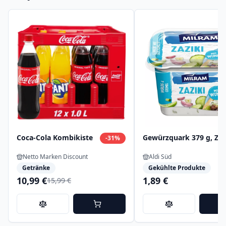
Coca-Cola Kombikiste
Gewürzquark 379 g, Zaz
-
31
%
Netto Marken Discount
Aldi Süd
Getränke
Gekühlte Produkte
10,99 €
1,89 €
15,99 €