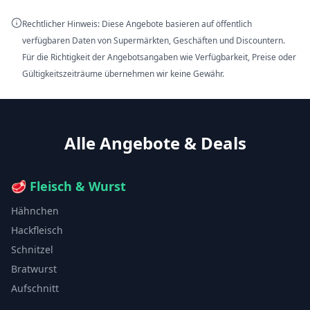
Rechtlicher Hinweis: Diese Angebote basieren auf öffentlich
verfügbaren Daten von Supermärkten, Geschäften und Discountern.
Für die Richtigkeit der Angebotsangaben wie Verfügbarkeit, Preise oder
Gültigkeitszeiträume übernehmen wir keine Gewähr.
Alle Angebote & Deals
🥩
Fleisch & Wurst
Hähnchen
Hackfleisch
Schnitzel
Bratwurst
Aufschnitt