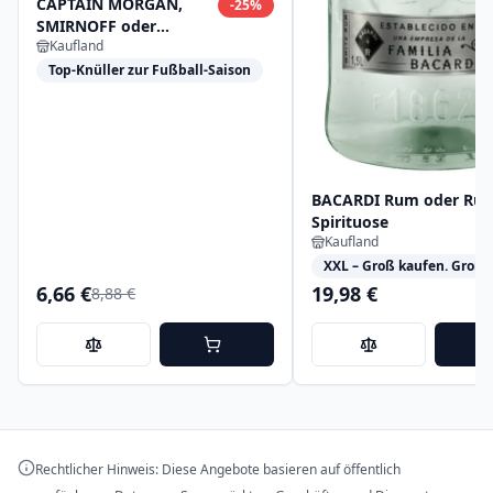
CAPTAIN MORGAN,
-
25
%
SMIRNOFF oder
Kaufland
GORDON'S
Alkoholisches
Top-Knüller zur Fußball-Saison
Mixgetränk
BACARDI Rum oder Ru
Spirituose
Kaufland
XXL – Groß kaufen. Groß 
6,66 €
19,98 €
8,88 €
Rechtlicher Hinweis: Diese Angebote basieren auf öffentlich