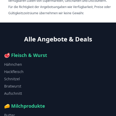
verfügbaren Daten von Supermärkten, Geschäften und Discountern.
Für die Richtigkeit der Angebotsangaben wie Verfügbarkeit, Preise oder
Gültigkeitszeiträume übernehmen wir keine Gewähr.
Alle Angebote & Deals
🥩
Fleisch & Wurst
Hähnchen
Hackfleisch
Schnitzel
Bratwurst
Aufschnitt
🧀
Milchprodukte
Butter