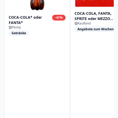
COCA-COLA, FANTA,
COCA-COLA* oder
-
41
%
SPRITE oder MEZZO
FANTA*
Kaufland
MIX
Penny
Erfrischungsgetränke
Angebote zum Wochensta
Getränke