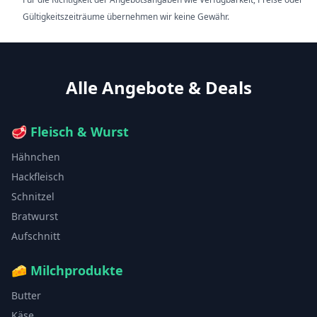
Gültigkeitszeiträume übernehmen wir keine Gewähr.
Alle Angebote & Deals
🥩
Fleisch & Wurst
Hähnchen
Hackfleisch
Schnitzel
Bratwurst
Aufschnitt
🧀
Milchprodukte
Butter
Käse