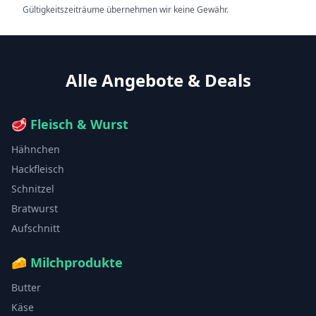
Gültigkeitszeiträume übernehmen wir keine Gewähr.
Alle Angebote & Deals
🥩
Fleisch & Wurst
Hähnchen
Hackfleisch
Schnitzel
Bratwurst
Aufschnitt
🧀
Milchprodukte
Butter
Käse