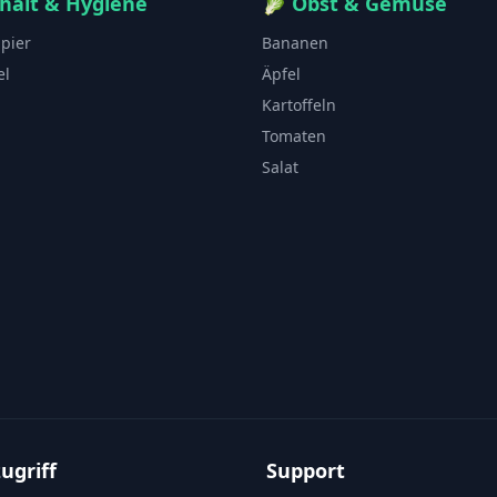
halt & Hygiene
🥬
Obst & Gemüse
apier
Bananen
el
Äpfel
Kartoffeln
Tomaten
Salat
ugriff
Support