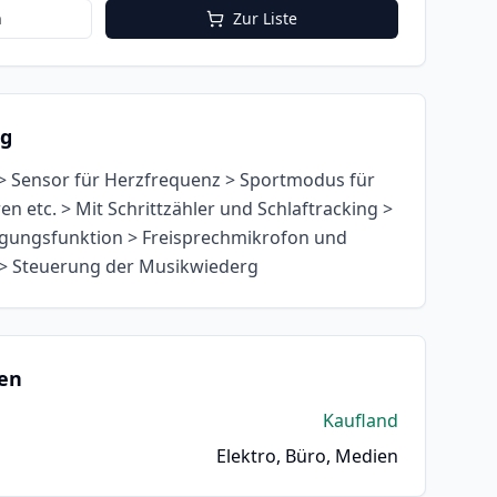
n
Zur Liste
ng
 > Sensor für Herzfrequenz > Sportmodus für
en etc. > Mit Schrittzähler und Schlaftracking >
igungsfunktion > Freisprechmikrofon und
t > Steuerung der Musikwiederg
en
Kaufland
Elektro, Büro, Medien