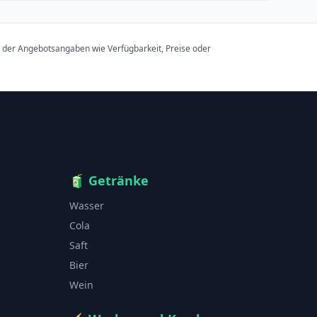
t der Angebotsangaben wie Verfügbarkeit, Preise oder
🧃
Getränke
Wasser
Cola
Saft
Bier
Wein