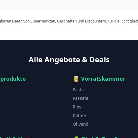
ügbaren Daten von Supermärkten, Geschäften und Discountern. Für die Richtigkei
Alle Angebote & Deals
hprodukte
🥫
Vorratskammer
Pasta
Passata
Reis
Kaffee
Olivenöl