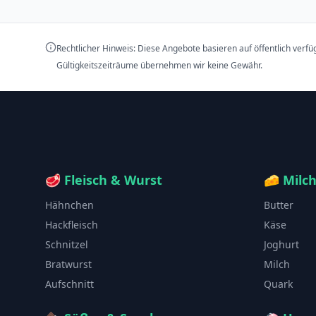
Rechtlicher Hinweis: Diese Angebote basieren auf öffentlich verf
Gültigkeitszeiträume übernehmen wir keine Gewähr.
🥩
Fleisch & Wurst
🧀
Milc
Hähnchen
Butter
Hackfleisch
Käse
Schnitzel
Joghurt
Bratwurst
Milch
Aufschnitt
Quark