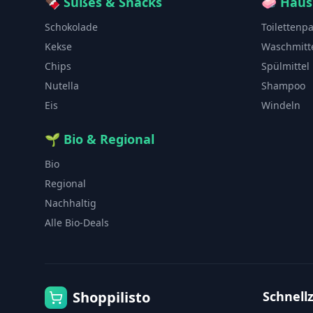
🍫
Süßes & Snacks
🧼
Haus
Schokolade
Toilettenp
Kekse
Waschmitt
Chips
Spülmittel
Nutella
Shampoo
Eis
Windeln
🌱
Bio & Regional
Bio
Regional
Nachhaltig
Alle Bio-Deals
Shoppilisto
Schnellz