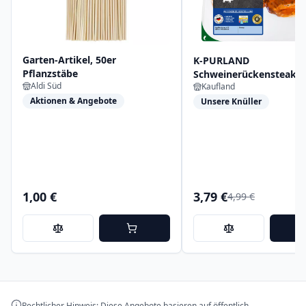
Garten-Artikel, 50er
K-PURLAND
Pflanzstäbe
Schweinerückensteak
Aldi Süd
Kaufland
Mediterran Style
Aktionen & Angebote
Unsere Knüller
1,00 €
3,79 €
4,99 €
Rechtlicher Hinweis: Diese Angebote basieren auf öffentlich