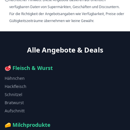
verfügbaren Daten von Supermärkten, Geschäften und Discountern.
Für die Richtigkeit der Angebotsangaben wie Verfügbarkeit, Preise oder
Gültigkeitszeiträume übernehmen wir keine Gewähr.
Alle Angebote & Deals
🥩
Fleisch & Wurst
Hähnchen
Hackfleisch
Schnitzel
Bratwurst
Aufschnitt
🧀
Milchprodukte