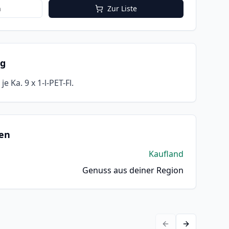
n
Zur Liste
ng
e Ka. 9 x 1-l-PET-Fl.
en
Kaufland
Genuss aus deiner Region