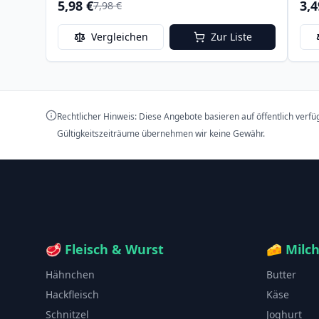
5,98 €
3,4
7,98 €
Vergleichen
Zur Liste
Rechtlicher Hinweis: Diese Angebote basieren auf öffentlich verf
Gültigkeitszeiträume übernehmen wir keine Gewähr.
🥩
Fleisch & Wurst
🧀
Milc
Hähnchen
Butter
Hackfleisch
Käse
Schnitzel
Joghurt