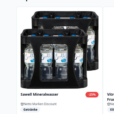
Sawell Mineralwasser
Vit
-
25
%
Fru
Netto Marken Discount
Ne
Getränke
XX