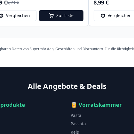
9 €
8,99 €
5,94 €
Vergleichen
Zur Liste
Vergleichen
ügbaren Daten von Supermärkten, Geschäften und Discountern. Für die Richtigkei
Alle Angebote & Deals
hprodukte
🥫
Vorratskammer
Pasta
Passata
Reis