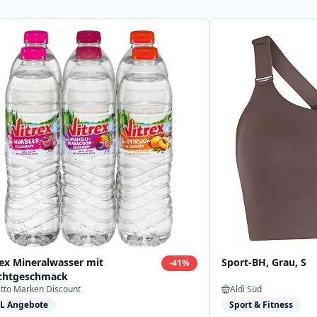
rex Mineralwasser mit
Sport-BH, Grau, S
-
41
%
chtgeschmack
tto Marken Discount
Aldi Süd
L Angebote
Sport & Fitness