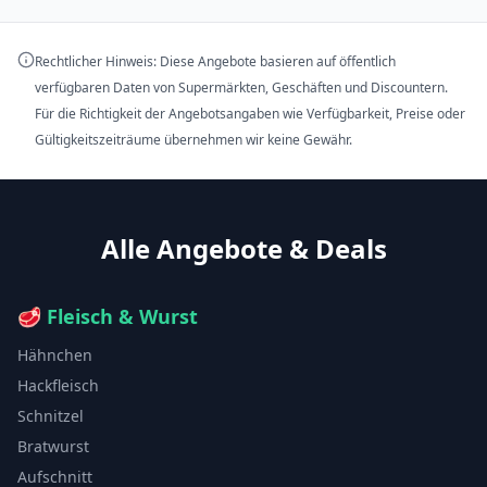
Rechtlicher Hinweis: Diese Angebote basieren auf öffentlich
verfügbaren Daten von Supermärkten, Geschäften und Discountern.
Für die Richtigkeit der Angebotsangaben wie Verfügbarkeit, Preise oder
Gültigkeitszeiträume übernehmen wir keine Gewähr.
Alle Angebote & Deals
🥩
Fleisch & Wurst
Hähnchen
Hackfleisch
Schnitzel
Bratwurst
Aufschnitt