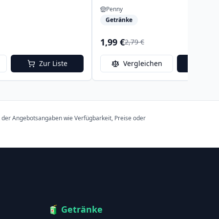
Penny
Getränke
1,99 €
2,79 €
Zur Liste
Vergleichen
Zur 
t der Angebotsangaben wie Verfügbarkeit, Preise oder
🧃
Getränke