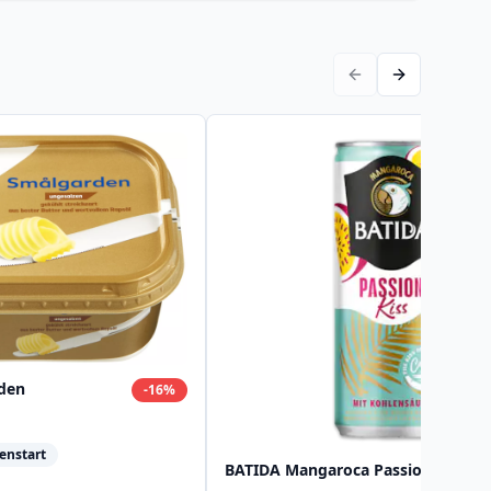
den
-
16
%
enstart
BATIDA Mangaroca Passion Kiss*