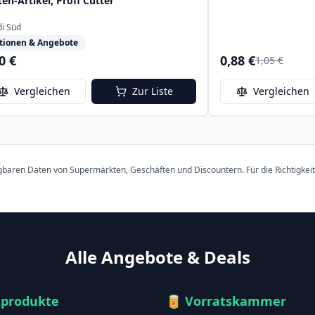
en-Artikel, Profi Cutter
di Süd
tionen & Angebote
0 €
0,88 €
1,05 €
Vergleichen
Zur Liste
Vergleichen
ügbaren Daten von Supermärkten, Geschäften und Discountern. Für die Richtigkei
Alle Angebote & Deals
hprodukte
🥫
Vorratskammer