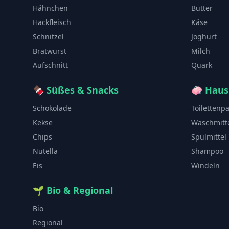
Hähnchen
Butter
Hackfleisch
Käse
Schnitzel
Joghurt
Bratwurst
Milch
Aufschnitt
Quark
🍫
Süßes & Snacks
🧼
Haus
Schokolade
Toilettenp
Kekse
Waschmitt
Chips
Spülmittel
Nutella
Shampoo
Eis
Windeln
🌱
Bio & Regional
Bio
Regional