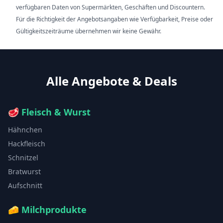
verfügbaren Daten von Supermärkten, Geschäften und Discountern.
Für die Richtigkeit der Angebotsangaben wie Verfügbarkeit, Preise oder
Gültigkeitszeiträume übernehmen wir keine Gewähr.
Alle Angebote & Deals
🥩
Fleisch & Wurst
Hähnchen
Hackfleisch
Schnitzel
Bratwurst
Aufschnitt
🧀
Milchprodukte