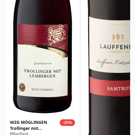
WZG MÖGLINGEN
-
25
%
Trollinger mit
Kaufland
Lemberger halbtrocken