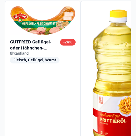
GUTFRIED Geflügel-
-
24
%
oder Hähnchen-
Kaufland
Fleischwurst
Fleisch, Geflügel, Wurst