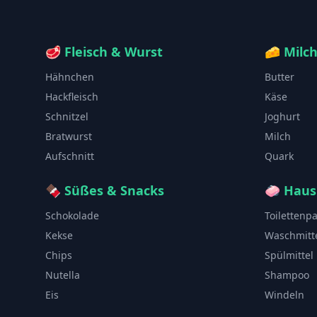
🥩
Fleisch & Wurst
🧀
Milc
Hähnchen
Butter
Hackfleisch
Käse
Schnitzel
Joghurt
Bratwurst
Milch
Aufschnitt
Quark
🍫
Süßes & Snacks
🧼
Haus
Schokolade
Toilettenp
Kekse
Waschmitt
Chips
Spülmittel
Nutella
Shampoo
Eis
Windeln