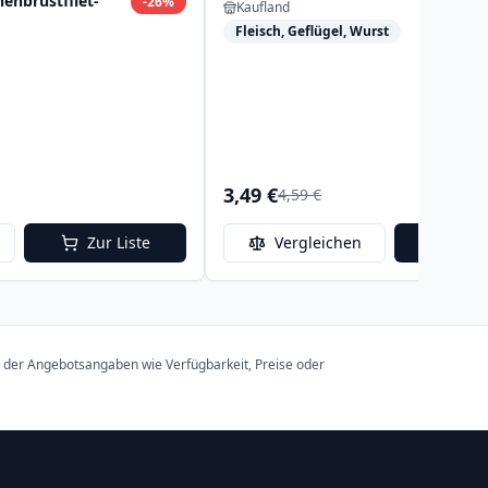
nbrustfilet-
-
26
%
Kaufland
Fleisch, Geflügel, Wurst
3,49 €
4,59 €
Zur Liste
Vergleichen
Zur 
t der Angebotsangaben wie Verfügbarkeit, Preise oder