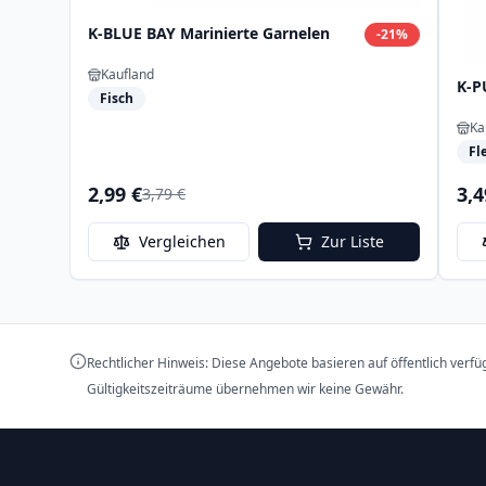
K-BLUE BAY Marinierte Garnelen
-
21
%
Kaufland
K-P
Fisch
Ka
Fl
2,99 €
3,4
3,79 €
Vergleichen
Zur Liste
Rechtlicher Hinweis: Diese Angebote basieren auf öffentlich verf
Gültigkeitszeiträume übernehmen wir keine Gewähr.