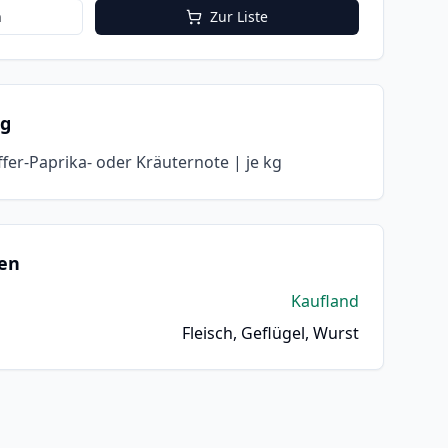
n
Zur Liste
ng
fer-Paprika- oder Kräuternote | je kg
en
Kaufland
Fleisch, Geflügel, Wurst