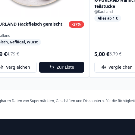
K-PURLAND Hähnche
Teilstücke
Kaufland
Alles ab 1 €
URLAND Hackfleisch gemischt
-
27
%
ufland
eisch, Geflügel, Wurst
9 €
5,00 €
4,79 €
6,79 €
Vergleichen
Zur Liste
Vergleichen
ügbaren Daten von Supermärkten, Geschäften und Discountern. Für die Richtigkei