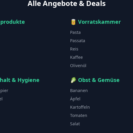
Alle Angebote & Deals
hprodukte
🥫
Vorratskammer
Pasta
Passata
Reis
Kaffee
Olivenöl
halt & Hygiene
🥬
Obst & Gemüse
apier
Bananen
el
Äpfel
Kartoffeln
Tomaten
Salat