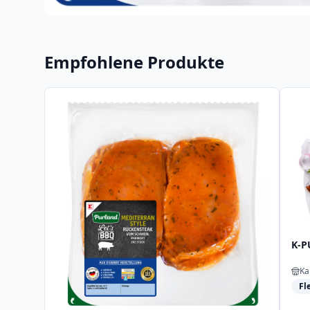
Empfohlene Produkte
K-P
Ka
Fl