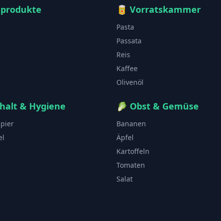
hprodukte
🥫
Vorratskammer
Pasta
Passata
Reis
Kaffee
Olivenöl
halt & Hygiene
🥬
Obst & Gemüse
apier
Bananen
el
Äpfel
Kartoffeln
Tomaten
Salat