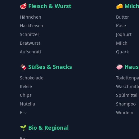
🥩
Fleisch & Wurst
🧀
Milc
Hähnchen
Butter
Hackfleisch
Käse
Schnitzel
Joghurt
Bratwurst
Milch
Aufschnitt
Quark
🍫
Süßes & Snacks
🧼
Haus
Schokolade
Toilettenp
Kekse
Waschmitt
Chips
Spülmittel
Nutella
Shampoo
Eis
Windeln
🌱
Bio & Regional
Bio