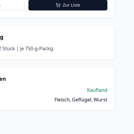
n
Zur Liste
ng
 Stück | je 750-g-Packg.
en
Kaufland
Fleisch, Geflügel, Wurst