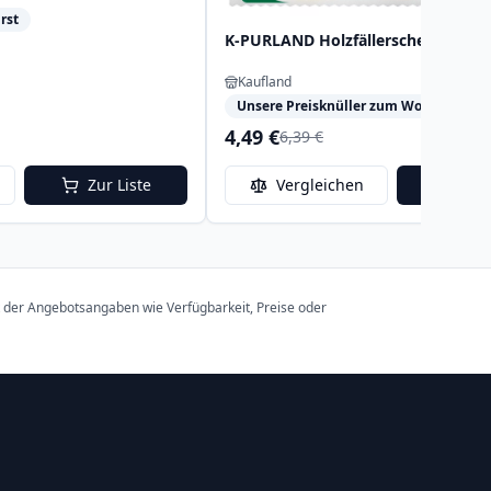
rst
K-PURLAND Holzfällerscheiben
Kaufland
Unsere Preisknüller zum Wochenende
4,49 €
6,39 €
Zur Liste
Vergleichen
Zur 
t der Angebotsangaben wie Verfügbarkeit, Preise oder