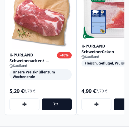
K-PURLAND
Schweinerücken
K-PURLAND
-
40
%
Kaufland
Schweinenacken/-
Fleisch, Geflügel, Wurst
Kaufland
kamm XXL ohne
Knochen
Unsere Preisknüller zum
Wochenende
5,29 €
4,99 €
8,78 €
7,79 €