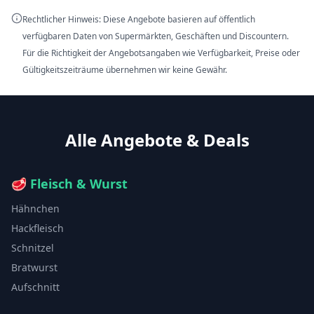
Rechtlicher Hinweis: Diese Angebote basieren auf öffentlich
verfügbaren Daten von Supermärkten, Geschäften und Discountern.
Für die Richtigkeit der Angebotsangaben wie Verfügbarkeit, Preise oder
Gültigkeitszeiträume übernehmen wir keine Gewähr.
Alle Angebote & Deals
🥩
Fleisch & Wurst
Hähnchen
Hackfleisch
Schnitzel
Bratwurst
Aufschnitt