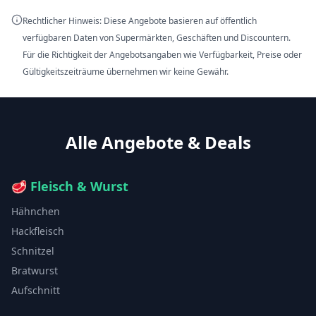
Rechtlicher Hinweis: Diese Angebote basieren auf öffentlich
verfügbaren Daten von Supermärkten, Geschäften und Discountern.
Für die Richtigkeit der Angebotsangaben wie Verfügbarkeit, Preise oder
Gültigkeitszeiträume übernehmen wir keine Gewähr.
Alle Angebote & Deals
🥩
Fleisch & Wurst
Hähnchen
Hackfleisch
Schnitzel
Bratwurst
Aufschnitt