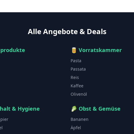
Alle Angebote & Deals
hprodukte
🥫
Vorratskammer
Pasta
Passata
Reis
Kaffee
Olivenöl
halt & Hygiene
🥬
Obst & Gemüse
apier
Bananen
el
Äpfel