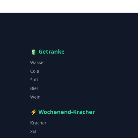
🧃
Getränke
Wasser
Cola
Saft
Bier
Wein
⚡
Wochenend-Kracher
Kracher
Xxl