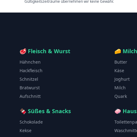
Gültigkeitszeiträume übernehmen wir keine Gewähr.
🥩
Fleisch & Wurst
🧀
Milc
Hähnchen
Butter
Hackfleisch
Käse
Schnitzel
Joghurt
Bratwurst
Milch
Aufschnitt
Quark
🍫
Süßes & Snacks
🧼
Haus
Schokolade
Toilettenp
Kekse
Waschmitt