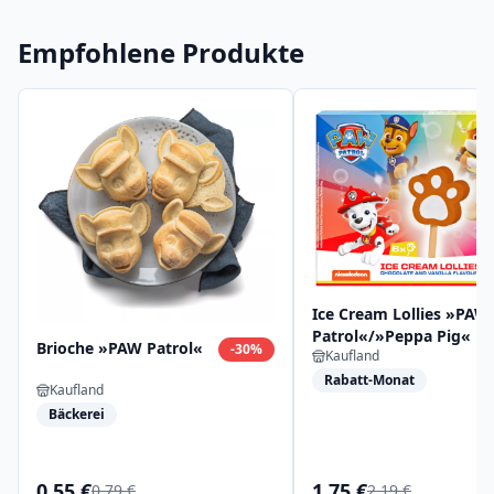
Empfohlene Produkte
Ice Cream Lollies »PAW
Patrol«/»Peppa Pig«
Brioche »PAW Patrol«
-
30
%
Kaufland
Rabatt-Monat
Kaufland
Bäckerei
0,55 €
1,75 €
0,79 €
2,19 €