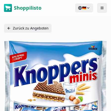
Shoppilisto
🇩🇪
Zurück zu Angeboten