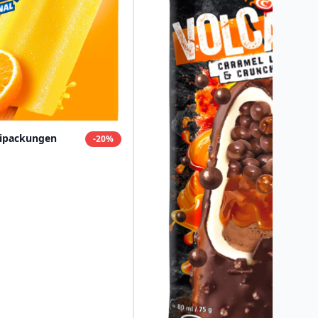
tipackungen
-
20
%