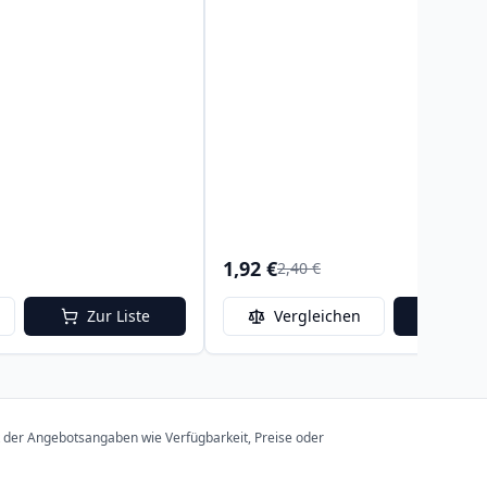
1,92 €
2,40 €
Zur Liste
Vergleichen
Zur 
t der Angebotsangaben wie Verfügbarkeit, Preise oder