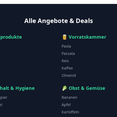
Alle Angebote & Deals
hprodukte
🥫
Vorratskammer
Pasta
Passata
Reis
Kaffee
Olivenöl
halt & Hygiene
🥬
Obst & Gemüse
apier
Bananen
el
Äpfel
Kartoffeln