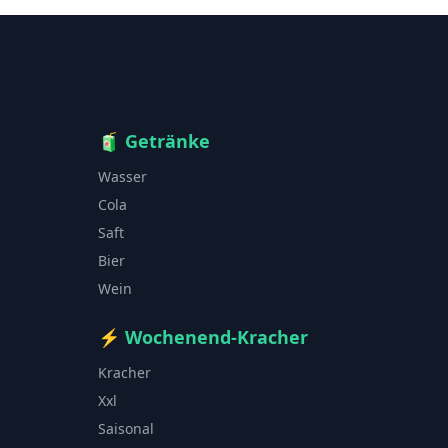
🧃
Getränke
Wasser
Cola
Saft
Bier
Wein
⚡
Wochenend-Kracher
Kracher
Xxl
Saisonal