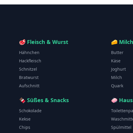
🥩
Fleisch & Wurst
🧀
Milc
Hähnchen
Butter
Hackfleisch
Käse
Schnitzel
Joghurt
Bratwurst
Milch
Aufschnitt
Quark
🍫
Süßes & Snacks
🧼
Haus
Schokolade
Toilettenp
Kekse
Waschmitt
Chips
Spülmittel