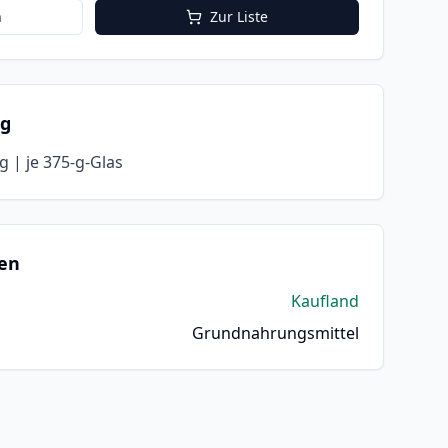
n
Zur Liste
ng
g | je 375-g-Glas
en
Kaufland
Grundnahrungsmittel