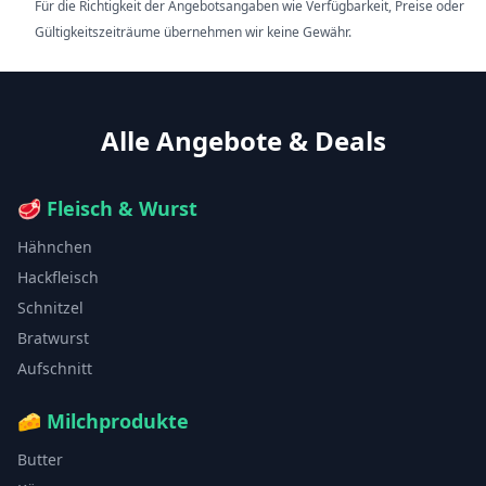
Für die Richtigkeit der Angebotsangaben wie Verfügbarkeit, Preise oder
Gültigkeitszeiträume übernehmen wir keine Gewähr.
Alle Angebote & Deals
🥩
Fleisch & Wurst
Hähnchen
Hackfleisch
Schnitzel
Bratwurst
Aufschnitt
🧀
Milchprodukte
Butter