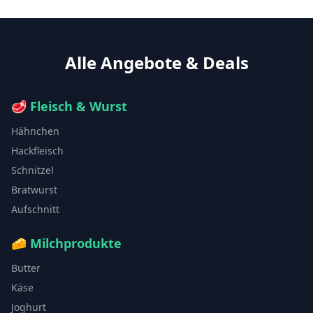
Alle Angebote & Deals
🥩
Fleisch & Wurst
Hähnchen
Hackfleisch
Schnitzel
Bratwurst
Aufschnitt
🧀
Milchprodukte
Butter
Käse
Joghurt