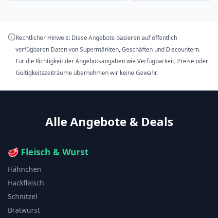
Rechtlicher Hinweis: Diese Angebote basieren auf öffentlich
verfügbaren Daten von Supermärkten, Geschäften und Discountern.
Für die Richtigkeit der Angebotsangaben wie Verfügbarkeit, Preise oder
Gültigkeitszeiträume übernehmen wir keine Gewähr.
Alle Angebote & Deals
🥩
Fleisch & Wurst
Hähnchen
Hackfleisch
Schnitzel
Bratwurst