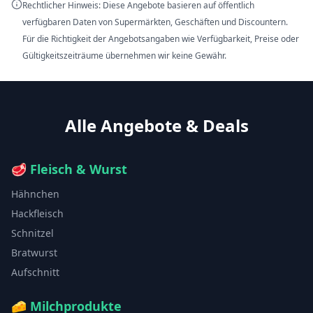
Rechtlicher Hinweis: Diese Angebote basieren auf öffentlich
verfügbaren Daten von Supermärkten, Geschäften und Discountern.
Für die Richtigkeit der Angebotsangaben wie Verfügbarkeit, Preise oder
Gültigkeitszeiträume übernehmen wir keine Gewähr.
Alle Angebote & Deals
🥩
Fleisch & Wurst
Hähnchen
Hackfleisch
Schnitzel
Bratwurst
Aufschnitt
🧀
Milchprodukte