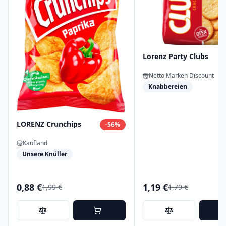
Lorenz Party Clubs
Netto Marken Discount
Knabbereien
LORENZ Crunchips
-
56
%
Kaufland
Unsere Knüller
0,88 €
1,19 €
1,99 €
1,79 €