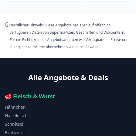
Rechtlicher Hinweis: Diese Angebote basieren auf öffentlich
verfügbaren Daten von Supermärkten, Geschäften und Discountern.
Für die Richtigkeit der Angebotsangaben wie Verfügbarkeit, Preise oder
Gültigkeitszeiträume übernehmen wir keine Gewähr.
Alle Angebote & Deals
🥩
Fleisch & Wurst
Hähnchen
Hackfleisch
Schnitzel
Bratwurst