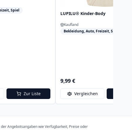
izeit, Spiel
LUPILU® Kinder-Body
Kaufland
Bekleidung, Auto, Freizeit, Spiel
9,99 €
Zur Liste
Vergleichen
Zur 
t der Angebotsangaben wie Verfügbarkeit, Preise oder