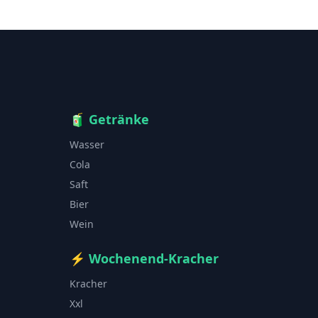
🧃
Getränke
Wasser
Cola
Saft
Bier
Wein
⚡
Wochenend-Kracher
Kracher
Xxl