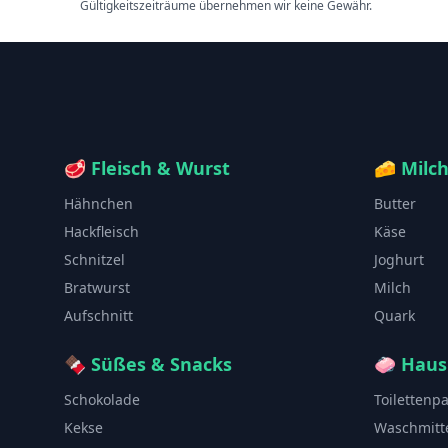
Gültigkeitszeiträume übernehmen wir keine Gewähr.
🥩
Fleisch & Wurst
🧀
Milc
Hähnchen
Butter
Hackfleisch
Käse
Schnitzel
Joghurt
Bratwurst
Milch
Aufschnitt
Quark
🍫
Süßes & Snacks
🧼
Haus
Schokolade
Toilettenp
Kekse
Waschmitt