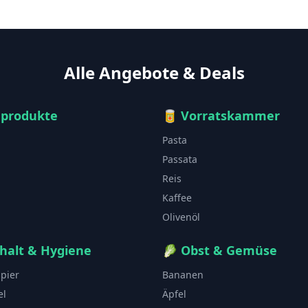
Alle Angebote & Deals
hprodukte
🥫
Vorratskammer
Pasta
Passata
Reis
Kaffee
Olivenöl
halt & Hygiene
🥬
Obst & Gemüse
apier
Bananen
el
Äpfel