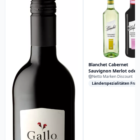
Blanchet Cabernet
Sauvignon Merlot oder
Netto Marken Discount
Chardonnay Colombard
Länderspezialitäten Fran