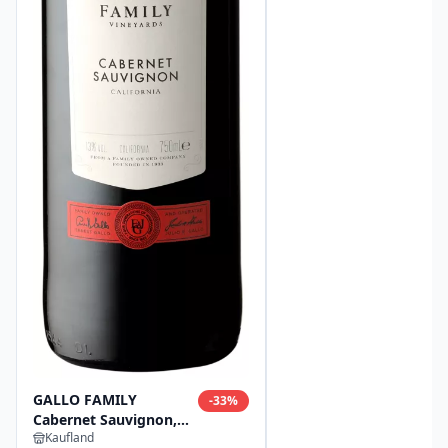
GALLO FAMILY
-
33
%
Cabernet Sauvignon,
Kaufland
Rosé, Zinfandel oder