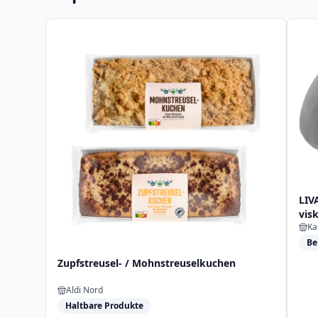
LIV
vis
Ka
Be
Zupfstreusel- / Mohnstreuselkuchen
Aldi Nord
Haltbare Produkte