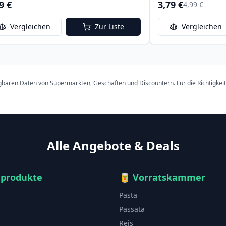
9 €
3,79 €
4,99 €
Vergleichen
Zur Liste
Vergleichen
ügbaren Daten von Supermärkten, Geschäften und Discountern. Für die Richtigkei
Alle Angebote & Deals
hprodukte
🥫
Vorratskammer
Pasta
Passata
Reis