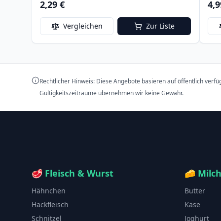
2,29 €
4,9
Vergleichen
Zur Liste
Rechtlicher Hinweis: Diese Angebote basieren auf öffentlich verf
Gültigkeitszeiträume übernehmen wir keine Gewähr.
🥩
Fleisch & Wurst
🧀
Milc
Hähnchen
Butter
Hackfleisch
Käse
Schnitzel
Joghurt