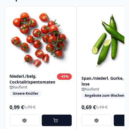
Niederl./belg.
-
45
%
Span./niederl. Gurke,
Cocktailrispentomaten
lose
Kaufland
Kaufland
Unsere Knüller
Angebote zum Wochensta
0,99 €
0,69 €
1,79 €
1,19 €