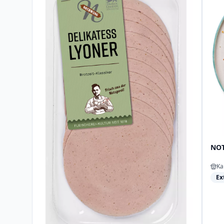
NOT
Ka
Ex