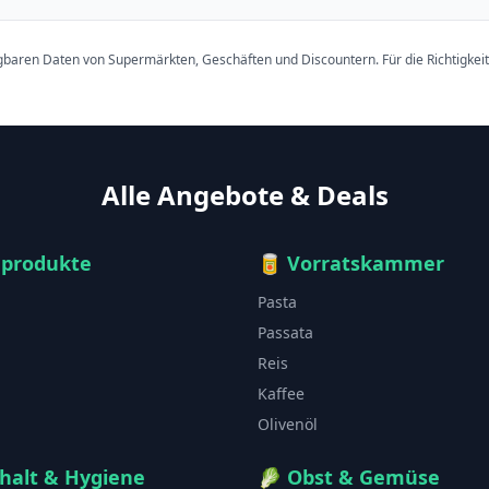
ügbaren Daten von Supermärkten, Geschäften und Discountern. Für die Richtigkei
Alle Angebote & Deals
hprodukte
🥫
Vorratskammer
Pasta
Passata
Reis
Kaffee
Olivenöl
halt & Hygiene
🥬
Obst & Gemüse