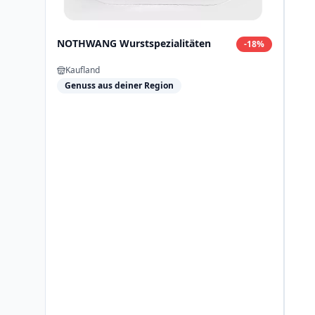
NOTHWANG Wurstspezialitäten
-
18
%
Kaufland
Genuss aus deiner Region