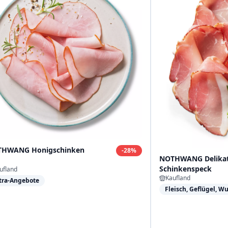
HWANG Honigschinken
-
28
%
NOTHWANG Delikat
Schinkenspeck
ufland
Kaufland
tra-Angebote
Fleisch, Geflügel, Wu