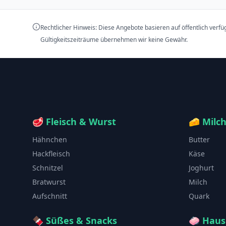
Rechtlicher Hinweis: Diese Angebote basieren auf öffentlich verf
Gültigkeitszeiträume übernehmen wir keine Gewähr.
🥩
Fleisch & Wurst
🧀
Milc
Hähnchen
Butter
Hackfleisch
Käse
Schnitzel
Joghurt
Bratwurst
Milch
Aufschnitt
Quark
🍫
Süßes & Snacks
🧼
Haus