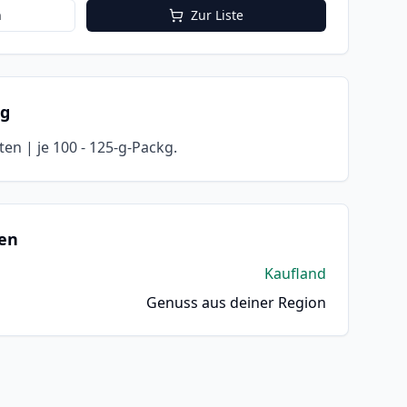
n
Zur Liste
ng
ten | je 100 - 125-g-Packg.
en
Kaufland
Genuss aus deiner Region