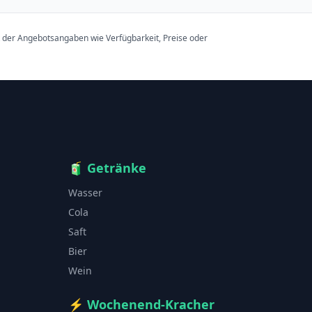
t der Angebotsangaben wie Verfügbarkeit, Preise oder
🧃
Getränke
Wasser
Cola
Saft
Bier
Wein
⚡
Wochenend-Kracher