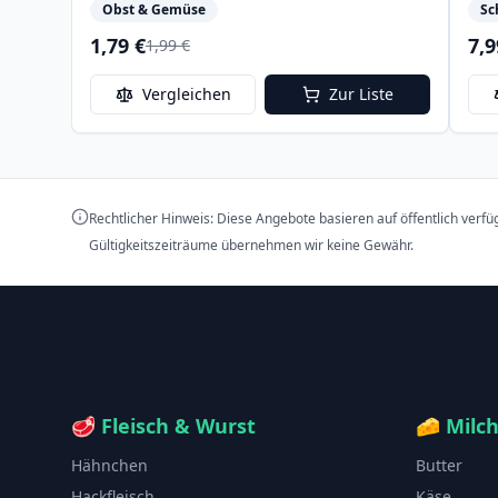
Obst & Gemüse
Sc
1,79 €
7,9
1,99 €
Vergleichen
Zur Liste
Rechtlicher Hinweis: Diese Angebote basieren auf öffentlich verf
Gültigkeitszeiträume übernehmen wir keine Gewähr.
🥩
Fleisch & Wurst
🧀
Milc
Hähnchen
Butter
Hackfleisch
Käse