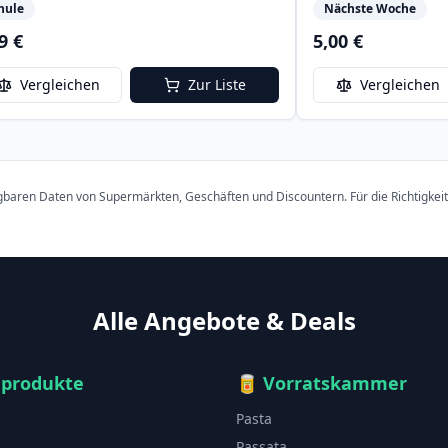
hule
Nächste Woche
9 €
5,00 €
Vergleichen
Zur Liste
Vergleichen
ügbaren Daten von Supermärkten, Geschäften und Discountern. Für die Richtigkei
Alle Angebote & Deals
hprodukte
🥫
Vorratskammer
Pasta
Passata