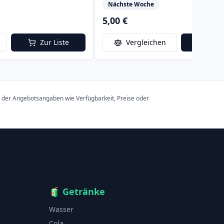
Nächste Woche
5,00 €
Zur Liste
Vergleichen
Zur 
t der Angebotsangaben wie Verfügbarkeit, Preise oder
🧃
Getränke
Wasser
Cola