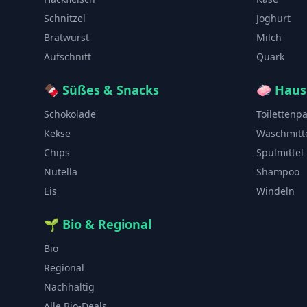
Schnitzel
Joghurt
Bratwurst
Milch
Aufschnitt
Quark
🍫
Süßes & Snacks
🧼
Haus
Schokolade
Toilettenp
Kekse
Waschmitt
Chips
Spülmittel
Nutella
Shampoo
Eis
Windeln
🌱
Bio & Regional
Bio
Regional
Nachhaltig
Alle Bio-Deals