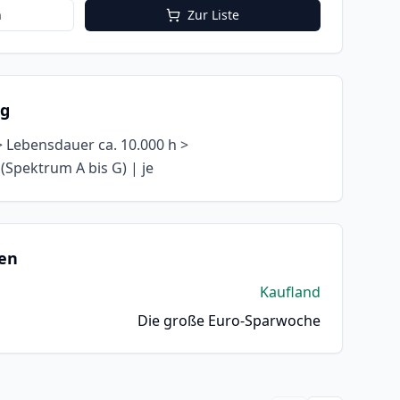
n
Zur Liste
ng
 > Lebensdauer ca. 10.000 h >
 (Spektrum A bis G) | je
en
Kaufland
Die große Euro-Sparwoche