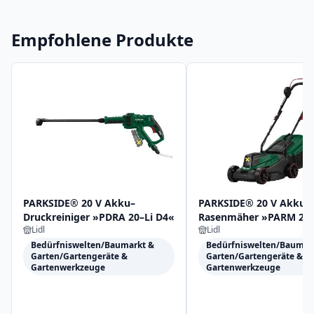
Empfohlene Produkte
PARKSIDE® 20 V Akku–
PARKSIDE® 20 V Akku-
Druckreiniger »PDRA 20–Li D4«
Rasenmäher »PARM 20 
Lidl
Lidl
ohne Akku und Ladege
Bedürfniswelten/Baumarkt &
Bedürfniswelten/Baumar
Garten/Gartengeräte &
Garten/Gartengeräte &
Gartenwerkzeuge
Gartenwerkzeuge