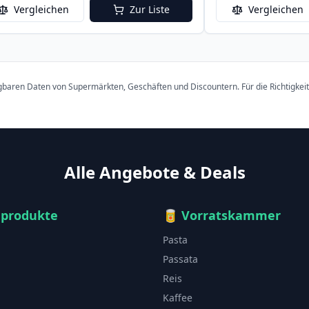
Vergleichen
Zur Liste
Vergleichen
ügbaren Daten von Supermärkten, Geschäften und Discountern. Für die Richtigkei
Alle Angebote & Deals
hprodukte
🥫
Vorratskammer
Pasta
Passata
Reis
Kaffee