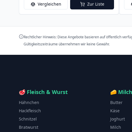
Vergleichen
Zur Liste
Rechtlicher Hinweis: Diese Angebote basieren auf öffentlich verf
Gültigkeitszeiträume übernehmen wir keine Gewähr.
🥩
Fleisch & Wurst
🧀
Milc
Hähnchen
Butter
Hackfleisch
Käse
Schnitzel
Joghurt
Bratwurst
Milch