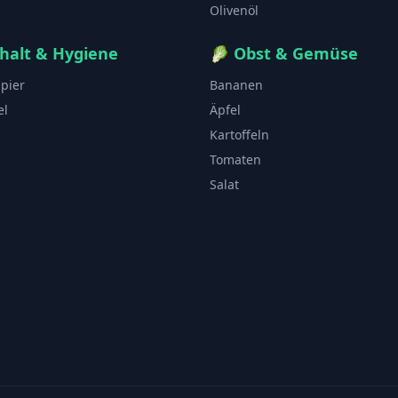
Olivenöl
halt & Hygiene
🥬
Obst & Gemüse
apier
Bananen
el
Äpfel
Kartoffeln
Tomaten
Salat