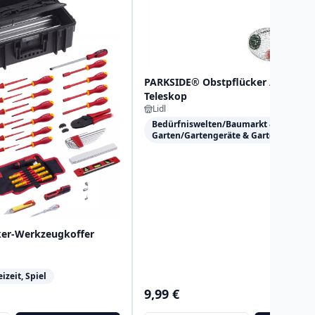
PARKSIDE® Obstpflücker / Rollsa
Teleskop
Lidl
Bedürfniswelten/Baumarkt &
Garten/Gartengeräte & Gartenwerkze
ker-Werkzeugkoffer
izeit, Spiel
9,99 €