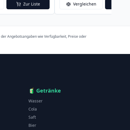
Zur Liste
Vergleichen
Zur 
t der Angebotsangaben wie Verfügbarkeit, Preise oder
🧃
Getränke
Wasser
Cola
Saft
Bier