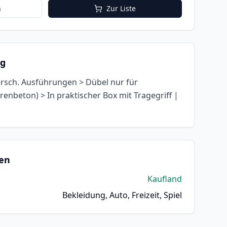
n
Zur Liste
ng
ersch. Ausführungen > Dübel nur für
nbeton) > In praktischer Box mit Tragegriff |
en
Kaufland
Bekleidung, Auto, Freizeit, Spiel