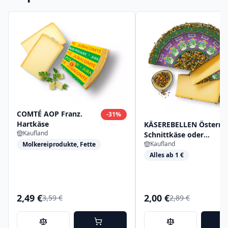
COMTÉ AOP Franz.
-
31
%
Hartkäse
KÄSEREBELLEN Österr.
Kaufland
Schnittkäse oder
Kaufland
Molkereiprodukte, Fette
Hartkäse
Alles ab 1 €
2,49 €
2,00 €
3,59 €
2,89 €