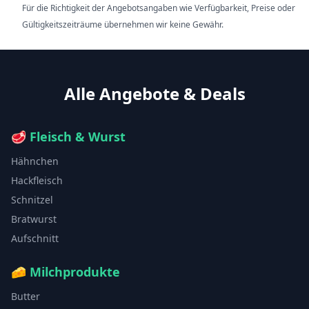
Für die Richtigkeit der Angebotsangaben wie Verfügbarkeit, Preise oder
Gültigkeitszeiträume übernehmen wir keine Gewähr.
Alle Angebote & Deals
🥩
Fleisch & Wurst
Hähnchen
Hackfleisch
Schnitzel
Bratwurst
Aufschnitt
🧀
Milchprodukte
Butter