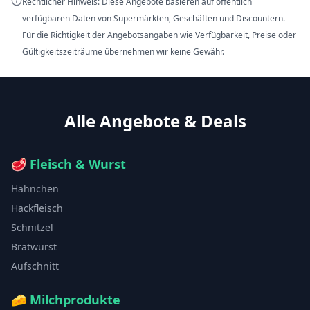
Rechtlicher Hinweis: Diese Angebote basieren auf öffentlich
verfügbaren Daten von Supermärkten, Geschäften und Discountern.
Für die Richtigkeit der Angebotsangaben wie Verfügbarkeit, Preise oder
Gültigkeitszeiträume übernehmen wir keine Gewähr.
Alle Angebote & Deals
🥩
Fleisch & Wurst
Hähnchen
Hackfleisch
Schnitzel
Bratwurst
Aufschnitt
🧀
Milchprodukte