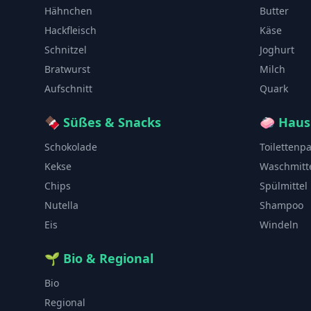
Hähnchen
Butter
Hackfleisch
Käse
Schnitzel
Joghurt
Bratwurst
Milch
Aufschnitt
Quark
🍫
Süßes & Snacks
🧼
Haus
Schokolade
Toilettenp
Kekse
Waschmitt
Chips
Spülmittel
Nutella
Shampoo
Eis
Windeln
🌱
Bio & Regional
Bio
Regional