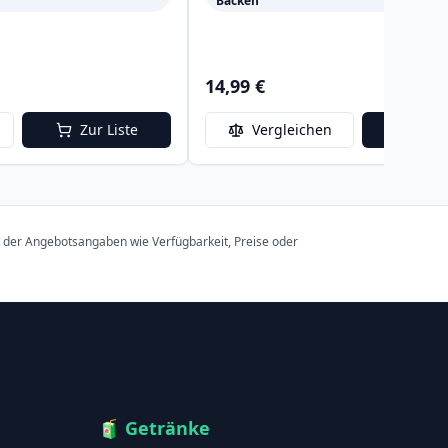
Backen
14,99 €
Zur Liste
Vergleichen
Zur 
t der Angebotsangaben wie Verfügbarkeit, Preise oder
🧃
Getränke