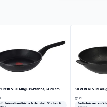
VERCREST® Aluguss-Pfanne, Ø 20 cm
SILVERCREST® Alug
l
Lidl
dürfniswelten/Küche & Haushalt/Kochen &
Bedürfniswelten/Kü