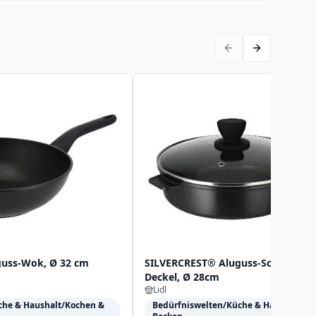
uss-Wok, Ø 32 cm
SILVERCREST® Aluguss-Schmorpfa
Deckel, Ø 28cm
Lidl
che & Haushalt/Kochen &
Bedürfniswelten/Küche & Haushalt/K