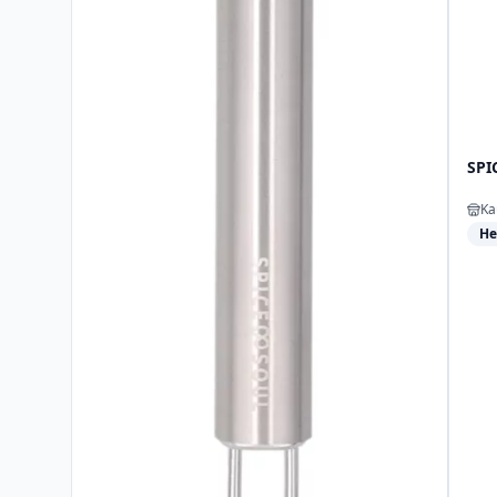
SPI
Ka
He