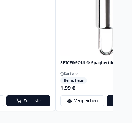
SPICE&SOUL® Spaghettilöffel
Kaufland
Heim, Haus
1,99 €
Zur Liste
Vergleichen
Zur 