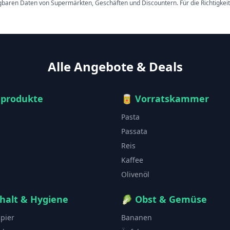
ügbaren Daten von Supermärkten, Geschäften und Discountern. Für die Richtigkei
Alle Angebote & Deals
hprodukte
🥫
Vorratskammer
Pasta
Passata
Reis
Kaffee
Olivenöl
halt & Hygiene
🥬
Obst & Gemüse
apier
Bananen