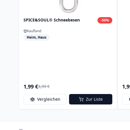
SPICE&SOUL® Schneebesen
-
50
%
Kaufland
Heim, Haus
1,99 €
1,9
3,99 €
Vergleichen
Zur Liste