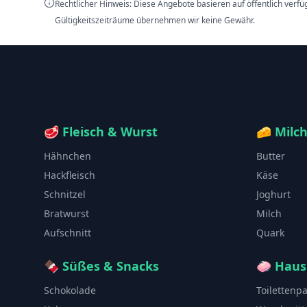
Rechtlicher Hinweis: Diese Angebote basieren auf öffentlich verf
Gültigkeitszeiträume übernehmen wir keine Gewähr.
🥩
Fleisch & Wurst
🧀
Milc
Hähnchen
Butter
Hackfleisch
Käse
Schnitzel
Joghurt
Bratwurst
Milch
Aufschnitt
Quark
🍫
Süßes & Snacks
🧼
Haus
Schokolade
Toilettenp