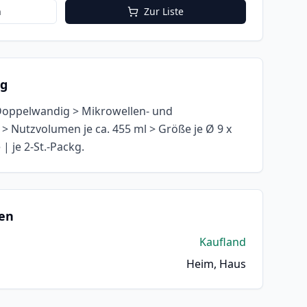
n
Zur Liste
ng
 Doppelwandig > Mikrowellen- und
 Nutzvolumen je ca. 455 ml > Größe je Ø 9 x
| je 2-St.-Packg.
en
Kaufland
Heim, Haus