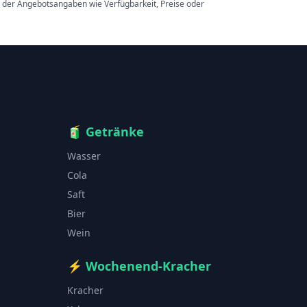
t der Angebotsangaben wie Verfügbarkeit, Preise oder
🧃
Getränke
Wasser
Cola
Saft
Bier
Wein
⚡
Wochenend-Kracher
Kracher