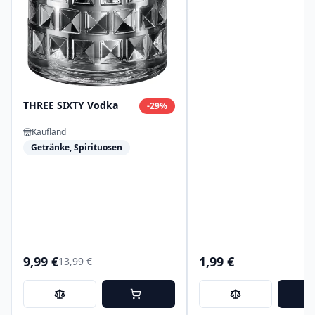
THREE SIXTY Vodka
-
29
%
Kaufland
Getränke, Spirituosen
9,99 €
1,99 €
13,99 €