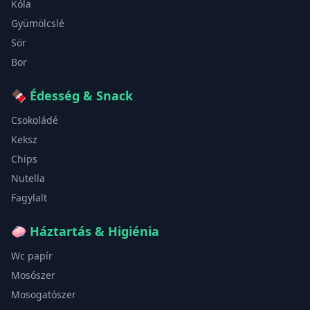
Kóla
Gyümölcslé
Sör
Bor
🍫
Édesség & Snack
Csokoládé
Keksz
Chips
Nutella
Fagylalt
🧼
Háztartás & Higiénia
Wc papír
Mosószer
Mosogatószer