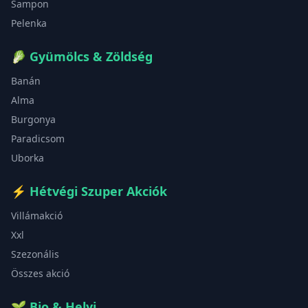
Sampon
Pelenka
🥬
Gyümölcs & Zöldség
Banán
Alma
Burgonya
Paradicsom
Uborka
⚡
Hétvégi Szuper Akciók
Villámakció
Xxl
Szezonális
Összes akció
🌱
Bio & Helyi