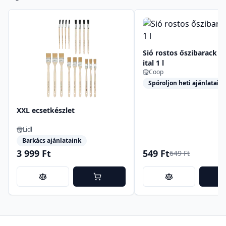
Sió rostos őszibarack
ital 1 l
Coop
Spóroljon heti ajánlataink
XXL ecsetkészlet
Lidl
Barkács ajánlataink
3 999 Ft
549 Ft
649 Ft