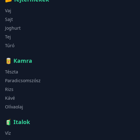
Vaj
Sajt
Joghurt
Tej
Túró
🥫
Kamra
Tészta
Paradicsomszósz
Rizs
Kávé
Olívaolaj
🧃
Italok
Víz