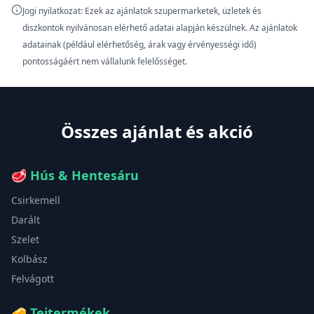
Jogi nyilatkozat: Ezek az ajánlatok szupermarketek, üzletek és
diszkontok nyilvánosan elérhető adatai alapján készülnek. Az ajánlatok
adatainak (például elérhetőség, árak vagy érvényességi idő)
pontosságáért nem vállalunk felelősséget.
Összes ajánlat és akció
🥩
Hús & Hentesáru
Csirkemell
Darált
Szelet
Kolbász
Felvágott
🧀
Tejtermékek